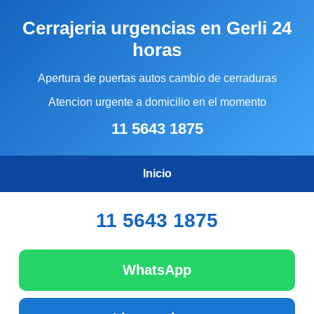
Cerrajeria urgencias en Gerli 24
horas
Apertura de puertas autos cambio de cerraduras
Atencion urgente a domicilio en el momento
11 5643 1875
Inicio
11 5643 1875
WhatsApp