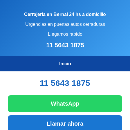
Cerrajeria en Bernal 24 hs a domicilio
Urgencias en puertas autos cerraduras
Llegamos rapido
11 5643 1875
Inicio
11 5643 1875
WhatsApp
Llamar ahora