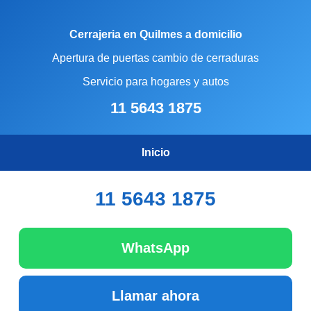
Cerrajeria en Quilmes a domicilio
Apertura de puertas cambio de cerraduras
Servicio para hogares y autos
11 5643 1875
Inicio
11 5643 1875
WhatsApp
Llamar ahora