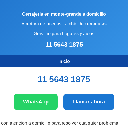
Cerrajeria en monte-grande a domicilio
Apertura de puertas cambio de cerraduras
Servicio para hogares y autos
11 5643 1875
Inicio
11 5643 1875
WhatsApp
Llamar ahora
 con atencion a domicilio para resolver cualquier problema.